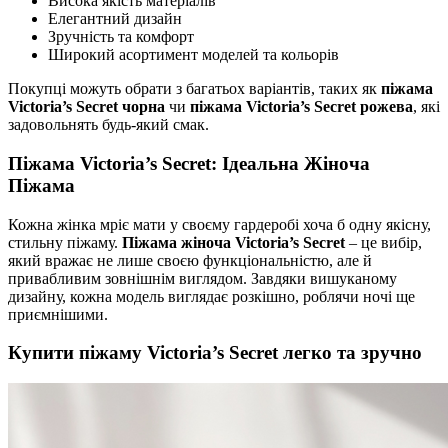
Висока якість матеріалів
Елегантний дизайн
Зручність та комфорт
Широкий асортимент моделей та кольорів
Покупці можуть обрати з багатьох варіантів, таких як
піжама
Victoria’s Secret чорна
чи
піжама Victoria’s Secret рожева
, які
задовольнять будь-який смак.
Піжама Victoria’s Secret: Ідеальна Жіноча
Піжама
Кожна жінка мріє мати у своєму гардеробі хоча б одну якісну,
стильну піжаму.
Піжама жіноча Victoria’s Secret
– це вибір,
який вражає не лише своєю функціональністю, але й
привабливим зовнішнім виглядом. Завдяки вишуканому
дизайну, кожна модель виглядає розкішно, роблячи ночі ще
приємнішими.
Купити піжаму Victoria’s Secret легко та зручно