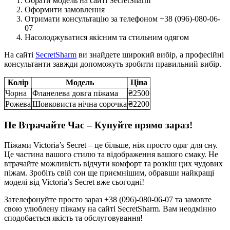
Обрати модель на сайті SecretSharm
Оформити замовлення
Отримати консультацію за телефоном +38 (096)-080-06-
07
Насолоджуватися якісним та стильним одягом
На сайті
SecretSharm
ви знайдете широкий вибір, а професійні
консультанти завжди допоможуть зробити правильний вибір.
Колір
Модель
Ціна
Чорна
Фланелева довга піжама
₴2500
Рожева
Шовковиста нічна сорочка
₴2200
Не Втрачайте Час – Купуйте прямо зараз!
Піжами Victoria’s Secret – це більше, ніж просто одяг для сну.
Це частина вашого стилю та відображення вашого смаку. Не
втрачайте можливість відчути комфорт та розкіш цих чудових
піжам. Зробіть свій сон ще приємнішим, обравши найкращі
моделі від Victoria’s Secret вже сьогодні!
Зателефонуйте просто зараз +38 (096)-080-06-07 та замовте
свою улюблену піжаму на сайті SecretSharm. Вам неодмінно
сподобається якість та обслуговування!